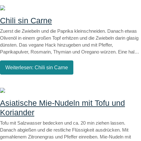
Nach weiteren 2 Minuten die Pfanne vom Herd nehmen. Oliven und
etwas Fetakäse bzw. veganen Käseersatz vorsichtig unterheben
und unter den Dinkel heben. Dazu passt z.B. Lupinenjoghurt oder
Chili sin Carne
veganer Schmand-Ersatz.
Zuerst die Zwiebeln und die Paprika kleinschneiden. Danach etwas
Olivenöl in einem großen Topf erhitzen und die Zwiebeln darin glasig
dünsten. Das vegane Hack hinzugeben und mit Pfeffer,
Paprikapulver, Rosmarin, Thymian und Oregano würzen. Eine halbe
Chilischote und ½ Teelöffel Sambal Oelek hinzugeben (wer es nicht
gern scharf mag, sollte allerdings eines davon lieber weglassen! ;).
Weiterlesen: Chili sin Carne
Nach ein paar Minuten Tomatenmark dazugeben und mit etwas
Wasser und einem Schuss Balsamico Bianco ablöschen.
Preiselbeeren und Paprika dazugeben und mit geschlossenem
Deckel auf kleiner Flamme ziehen lassen. Zwischendurch umrühren.
Zuletzt die geschnittenen Tomaten, Dosentomaten und
Asiatische Mie-Nudeln mit Tofu und
Kidneybohnen dazugeben, nochmals aufkochen und mit Salz
Koriander
abschmecken. Mit Petersilie bestreuen und veganem Schmand-
Ersatz servieren.
Tofu mit Salzwasser bedecken und ca. 20 min ziehen lassen.
Danach abgießen und die restliche Flüssigkeit ausdrücken. Mit
gemahlenem Zitronengras und Pfeffer einreiben. Mie-Nudeln mit