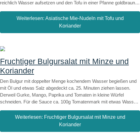
reichlich Wasser aufsetzen und den Tofu in einer Pfanne goldbraun
anbraten. Thai-Basilikum und Koriander waschen und grob zupfen.
Mie-Nudeln und Tofu mit Koriandergrün und Thai-Basilikum anrichten
Weiterlesen: Asiatische Mie-Nudeln mit Tofu und
und mit Sojasauce, Zitrone und nach Geschmack mit etwas
Koriander
Reissirup beträufeln.
Fruchtiger Bulgursalat mit Minze und
Koriander
Den Bulgur mit doppelter Menge kochendem Wasser begießen und
mit Öl und etwas Salz abgedeckt ca. 25. Minuten ziehen lassen.
Derweil Gurke, Mango, Paprika und Tomaten in kleine Würfel
schneiden. Für die Sauce ca. 100g Tomatenmark mit etwas Wasser
und Olivenöl in einem Schälchen verrühren. Zitrone auspressen und
etwas von dem Saft zum Tomatenmark hinzugeben. Korianderpulver
Weiterlesen: Fruchtiger Bulgursalat mit Minze und
und Pfeffer dazugeben und je nach Geschmack etwas veganen
Koriander
Crème fraîche-Ersatz und 1 TL Preiselbeeren unterrühren. Zuletzt
die frische Minze und Korianderblätter grob zupfen und unter die