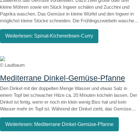
abschmecken. Alles getrennt servieren oder den Tofu zur Sauce
Zuallererst das Gemüse vorbereiten. Dazu zwei große oder drei
dazugeben. Mit etwas Petersilie bestreuen und fertig ist die leckere
kleine Möhren sowie ein Stück Ingwer schälen und Zucchini und
Kürbis-Pfanne mit nussigem Tofu!
Paprika waschen. Das Gemüse in kleine Würfel und den Ingwer in
möglichst kleine Stücke schneiden. Die Frühlingszwiebeln waschen
und in kleine Ringe schneiden. Für den Reis ca. zwei Tassen Reis
mit 4 Tassen kaltem Wasser in einem kleinen Topf langsam erhitzen
Weiterlesen: Spinat-Kichererbsen-Curry
(nicht umrühren!). In der Zeit etwas Öl in einem Wok erhitzen und die
Zwiebeln glasig dünsten. Ingwer und Currypulver hinzugeben. Als
nächstes das restliche Gemüse hinzugeben und knackig braten. Mit
Sojasauce ablöschen und Kokosmilch aufgießen. Kurkuma- und
© Lautbaum
Koriandergewürz sowie etwas Pfeffer hinzugeben und bei
geschlossenem Deckel etwas köcheln lassen. Zuletzt eine Hand voll
Mediterrane Dinkel-Gemüse-Pfanne
Blattspinat waschen, kleinschneiden, den Wok vom Herd nehmen
Den Dinkel mit der doppelten Menge Wasser und etwas Salz in
und den Spinat unter das Gemüse heben.
einem Topf bei schwacher Hitze ca. 20 Minuten köcheln lassen. Der
Dinkel ist fertig, wenn er noch ein klein wenig Biss hat und kein
Wasser mehr im Topf ist. Während der Dinkel zieht, das Gemüse
und die Oliven kleinschneiden und die Frühlingszwiebeln In einer
Pfanne glasig dünsten. Zucchini und Paprika hinzugeben und scharf
Weiterlesen: Mediterrane Dinkel-Gemüse-Pfanne
anbraten. Mit Kräutern der Provence und Pfeffer würzen und nach
ca. 3 Minuten etwas Tomatenmark und Agavendicksaft hinzugeben.