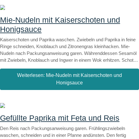
zähflüssige Masse geben. Die Sauce zusammen mit dem Gemüse
und der Mango unter den Bulgur rühren und fertig ist der fruchtige
Frühlingssalat!
Mie-Nudeln mit Kaiserschoten und
Honigsauce
Kaiserschoten und Paprika waschen. Zwiebeln und Paprika in feine
Ringe schneiden, Knoblauch und Zitronengras kleinhacken. Mie-
Nudeln nach Packungsanweisung garen. Währenddessen Sesamöl
mit Zwiebeln, Knoblauch und Ingwer in einem Wok erhitzen. Schoten
und Paprika zusammen mit dem Honig hinzugeben und etwas
karamellisieren. Mit Sojasauce ablöschen und etwas Pfeffer würzen.
Weiterlesen: Mie-Nudeln mit Kaiserschoten und
Dazu passt Tofu oder Seitan.
Honigsauce
Gefüllte Paprika mit Feta und Reis
Den Reis nach Packungsanweisung garen. Frühlingszwiebeln
waschen, schneiden und in einer Pfanne andünsten. Den fertig