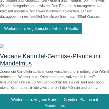
Schalotten und Knoblauch zerkleinern und in einem Topf mit etwas
Currypulver abschmecken. Zuletzt die Sauce je nach Bedarf mit
Öl oder Margarine anschwitzen. Den Risottoreis dazugeben und
etwas Maisstärke andicken. Dazu passt leckerer Basmati Reis!
kurz mit anbraten. Mit etwas Weißwein ablöschen. Erbsen
dazugeben, einen Teelöffel Gemüsebrühe in ca. 700ml Wasser
auflösen und den Reis für ca. 20-25 min immer wieder mit dem Fond
begießen und umrühren. Zuletzt den Saft einer Viertel Zitrone
Weiterlesen: Vegetarisches Erbsen-Risotto
auspressen und zusammen mit einem Teelöffel Mandelmus, etwas
Margarine sowie 60g Parmesan oder veganem Käse (gut eignen
sich dazu auch Hefeflocken) unter den Reis rühren.
Vegane Kartoffel-Gemüse-Pfanne mit
Mandelmus
Zuerst die Kartoffeln schälen oder waschen und in mittelgroße Würfel
schneiden. Wasser zum Kochen bringen, salzen, die Kartoffel
hinzugeben und ca. 15 Minuten kochen bis sie gar sind aber noch
etwas Biss haben. In der Zwischenzeit die Möhren und den
Knoblauch in einem Mixgerät zerkleinern oder auf einer Reibe
raspeln. Die Schalotte und Zucchini in kleine Würfel schneiden.
Weiterlesen: Vegane Kartoffel-Gemüse-Pfanne mit
Anschließend etwas Öl in einer Pfanne erhitzen und darin die
Mandelmus
Schalotte glasig dünsten. Kurz danach den Möhren-Knoblauch-Mix