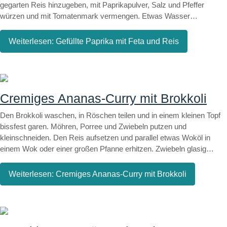
gegarten Reis hinzugeben, mit Paprikapulver, Salz und Pfeffer
würzen und mit Tomatenmark vermengen. Etwas Wasser
hinzugeben, bis eine glatte Konsistenz entsteht. Stängel und oberes
Stück der Paprika entfernen, aushöhlen und das Reisgemisch mit
Weiterlesen: Gefüllte Paprika mit Feta und Reis
dem geschnittenen Feta-Käse hineingeben. Den Deckel wieder auf
die gefüllte Paprika setzen und in einen Topf stellen. Topfboden mit
ca. 2cm Wasser bedecken und die Paprika im Ofen bei 150° für 40
min garen.
Cremiges Ananas-Curry mit Brokkoli
Den Brokkoli waschen, in Röschen teilen und in einem kleinen Topf
bissfest garen. Möhren, Porree und Zwiebeln putzen und
kleinschneiden. Den Reis aufsetzen und parallel etwas Woköl in
einem Wok oder einer großen Pfanne erhitzen. Zwiebeln glasig
dünsten, Möhren, Ingwer Porree und die Currypaste dazugeben und
scharf anbraten. Mit etwas Sojasauce ablöschen und kurz köcheln
Weiterlesen: Cremiges Ananas-Curry mit Brokkoli
lassen, danach die Kokosmilch hinzugeben und mit Curry und
Koriander, Salz und Pfeffer würzen. Zuerst die Bambussprossen,
danach den Brokkoli und die Ananas hinzugeben. Alles zusammen
kurz köcheln lassen und nach Bedarf mit etwas Stärke andicken. Mit
Reis servieren.