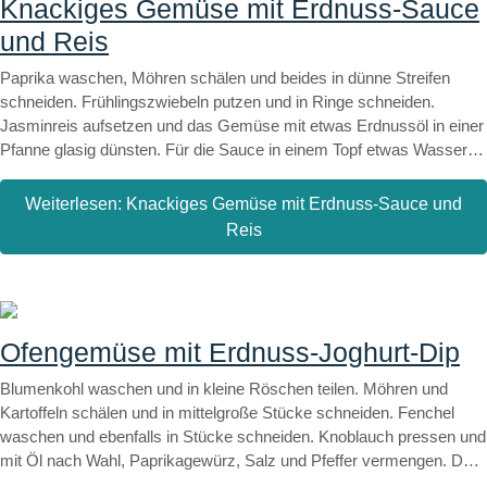
Knackiges Gemüse mit Erdnuss-Sauce
und Reis
Paprika waschen, Möhren schälen und beides in dünne Streifen
schneiden. Frühlingszwiebeln putzen und in Ringe schneiden.
Jasminreis aufsetzen und das Gemüse mit etwas Erdnussöl in einer
Pfanne glasig dünsten. Für die Sauce in einem Topf etwas Wasser
erhitzen. Erdnussmus hinzugeben und glattrühren. Sojasauce und
Kokosblütensirup hinzugeben und mit Kurkuma-Pulver, Chili und
Weiterlesen: Knackiges Gemüse mit Erdnuss-Sauce und
Pfeffer abschmecken. Mit etwas Sojasahne abmildern. Erdnüsse
Reis
klein hacken und kurz rösten. Alles separat servieren oder das
Gemüse mit der Sauce vermengen und den Erdnüssen bestreuen.
Ofengemüse mit Erdnuss-Joghurt-Dip
Blumenkohl waschen und in kleine Röschen teilen. Möhren und
Kartoffeln schälen und in mittelgroße Stücke schneiden. Fenchel
waschen und ebenfalls in Stücke schneiden. Knoblauch pressen und
mit Öl nach Wahl, Paprikagewürz, Salz und Pfeffer vermengen. Das
Gemüse in einer Schüssel mit dem Öl vermengen und auf einem