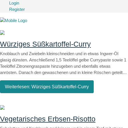
Login
Register
Würziges Süßkartoffel-Curry
Knoblauch und Zwiebeln kleinschneiden und in etwas Ingwer-Öl
glasig dünsten. Anschließend 1,5 Teelöffel gelbe Currypaste sowie 1
Teelöffel Zitronengraspaste hinzugeben und ebenfalls etwas
anrösten. Danach den gewaschenen und in kleine Röschen geteilten
Brokkoli sowie die in Würfel geschnittene Süßkartoffel dazugeben.
Alles gut vermengen und anschließend mit der Kokosmilch
Weiterlesen: Würziges Süßkartoffel-Curry
ablöschen. Unter geschlossenem Deckel ca. 8-10 Minuten köcheln
lassen, bis der Brokkoli und die Süßkartoffel bissfest sind. Die
Paprika in kleine Stücke schneiden und anschließend zum Wok
dazuzugeben. Weitere 5 Minuten kochen, bis das Gemüse den
gewünschten Gargrad erreicht hat. Je nach Salzgehalt der
Vegetarisches Erbsen-Risotto
Currypaste etwas Sojasauce hinzugeben sowie mit Pfeffer und